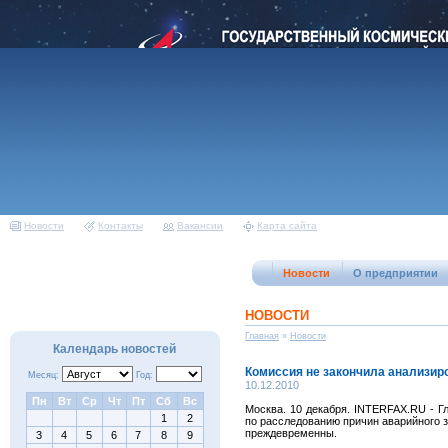
Новости
Контакты
Вакансии
Карта сайта
Новости
О предприятии
НОВОСТИ
Главная
»
Новости
Календарь новостей
Комиссия не закончила анализиро
Месяц:
Год:
10.12.2010
Пн
Вт
Ср
Чт
Пт
Сб
Вс
Москва. 10 декабря. INTERFAX.RU - Г
1
2
по расследованию причин аварийного з
преждевременны.
3
4
5
6
7
8
9