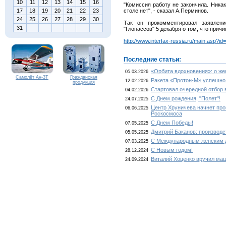
10
11
12
13
14
15
16
"Комиссия работу не закончила. Ника
17
18
19
20
21
22
23
столе нет", - сказал А.Перминов.
24
25
26
27
28
29
30
Так он прокомментировал заявлени
31
"Глонассов" 5 декабря о том, что прич
http://www.interfax-russia.ru/main.asp?i
Последние статьи:
«Орбита вдохновения»: о ж
05.03.2026
Самолёт Ан-3Т
Гражданская
Ракета «Протон-М» успешно
12.02.2026
продукция
Стартовал очередной отбор 
04.02.2026
С Днем рождения, "Полет"!
24.07.2025
Центр Хруничева начнет про
06.06.2025
Роскосмоса
С Днем Победы!
07.05.2025
Дмитрий Баканов: производс
05.05.2025
С Международным женским 
07.03.2025
С Новым годом!
28.12.2024
Виталий Хоценко вручил ма
24.09.2024