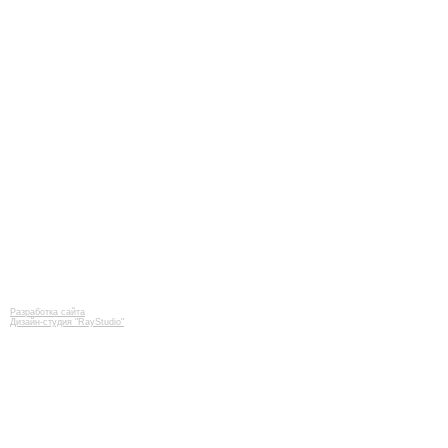
Разработка сайта
Дизайн-студия "RayStudio"