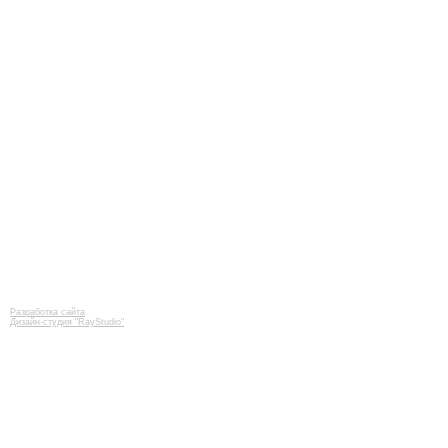
Разработка сайта
Дизайн-студия "RayStudio"