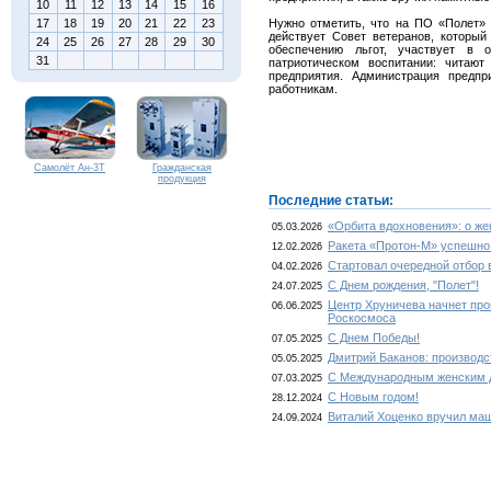
10
11
12
13
14
15
16
17
18
19
20
21
22
23
Нужно отметить, что на ПО «Полет» 
действует Совет ветеранов, который
24
25
26
27
28
29
30
обеспечению льгот, участвует в
31
патриотическом воспитании: читаю
предприятия. Администрация предп
работникам.
Самолёт Ан-3Т
Гражданская
продукция
Последние статьи:
«Орбита вдохновения»: о ж
05.03.2026
Ракета «Протон-М» успешно
12.02.2026
Стартовал очередной отбор 
04.02.2026
С Днем рождения, "Полет"!
24.07.2025
Центр Хруничева начнет про
06.06.2025
Роскосмоса
С Днем Победы!
07.05.2025
Дмитрий Баканов: производс
05.05.2025
С Международным женским 
07.03.2025
С Новым годом!
28.12.2024
Виталий Хоценко вручил ма
24.09.2024