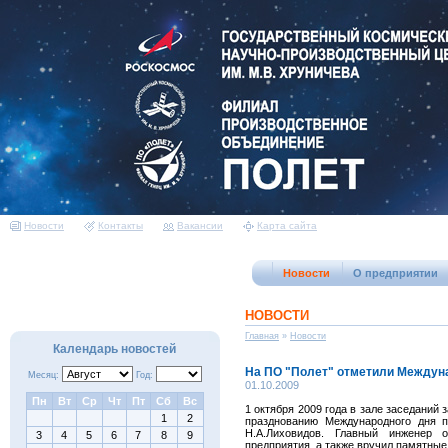
Новости
Контакты
Вакансии
Карта сайта
Новости
О предприятии
НОВОСТИ
Главная
»
Новости
Календарь новостей
На ПО "Полет" отметили Между
Месяц:
Год:
01.10.2009
Пн
Вт
Ср
Чт
Пт
Сб
Вс
1 октября 2009 года в зале заседаний
1
2
празднованию Международного дня 
Н.А.Лиховидов. Главный инженер 
3
4
5
6
7
8
9
предприятия, а также вручил памятные